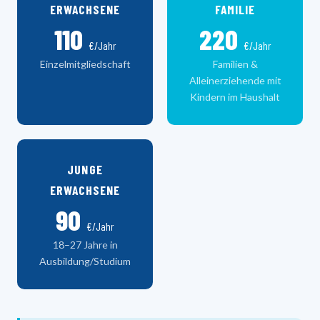
ERWACHSENE
FAMILIE
110
220
€/Jahr
€/Jahr
Einzelmitgliedschaft
Familien &
Alleinerziehende mit
Kindern im Haushalt
JUNGE
ERWACHSENE
90
€/Jahr
18–27 Jahre in
Ausbildung/Studium